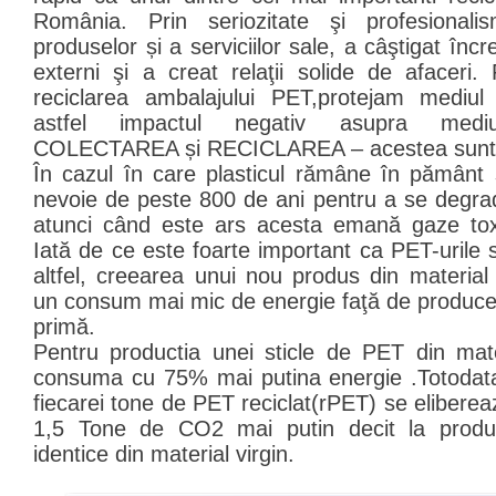
România. Prin seriozitate şi profesionalis
produselor și a serviciilor sale, a câştigat încr
externi şi a creat relaţii solide de afaceri. 
reciclarea ambalajului PET,protejam mediul 
astfel impactul negativ asupra mediulu
COLECTAREA și RECICLAREA – acestea sunt c
În cazul în care plasticul rămâne în pământ
nevoie de peste 800 de ani pentru a se degr
atunci când este ars acesta emană gaze tox
Iată de ce este foarte important ca PET-urile s
altfel, creearea unui nou produs din material
un consum mai mic de energie faţă de produce
primă.
Pentru productia unei sticle de PET din mate
consuma cu 75% mai putina energie .Totodata
fiecarei tone de PET reciclat(rPET) se elibere
1,5 Tone de CO2 mai putin decit la product
identice din material virgin.