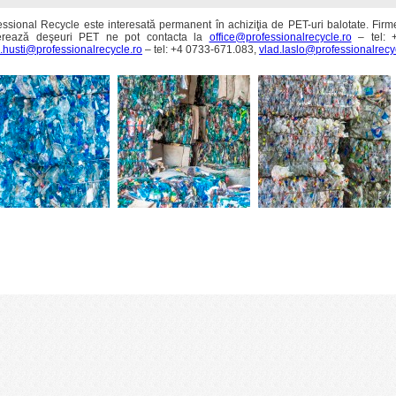
essional Recycle este interesată permanent în achiziţia de PET-uri balotate. Fir
erează deşeuri PET ne pot contacta la
office@professionalrecycle.ro
– tel: 
n.husti@professionalrecycle.ro
– tel: +4 0733-671.083,
vlad.laslo@professionalrecy