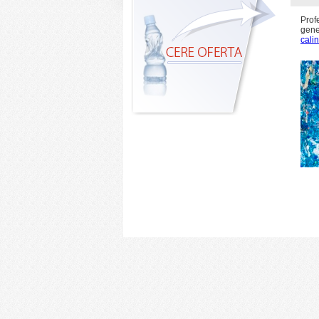
Prof
gen
cali